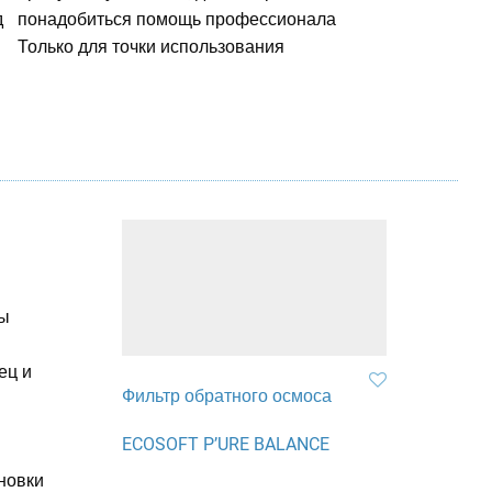
д
понадобиться помощь профессионала
Только для точки использования
ны
ец и
Фильтр обратного осмоса
ECOSOFT P’URE BALANCE
новки