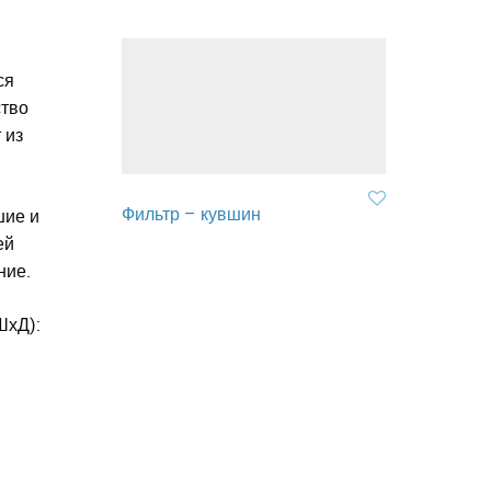
ся
ство
 из
Фильтр – кувшин
шие и
ей
ние.
ШхД):