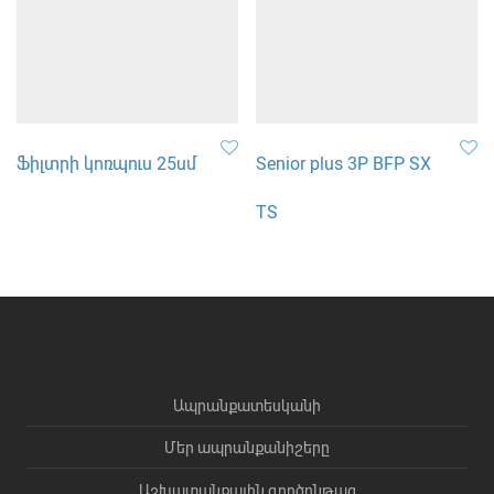
Ֆիլտրի կոռպուս 25սմ
Senior plus 3P BFP SX
TS
Ապրանքատեսկանի
Մեր ապրանքանիշերը
Աշխատանքային գործընթաց