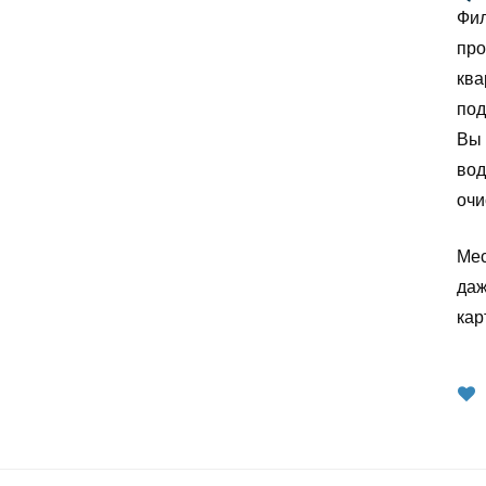
Фил
про
ква
под
Вы 
вод
очи
Мес
даж
кар