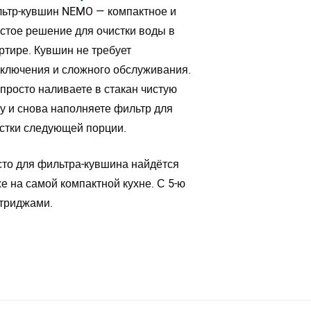
ьтр-кувшин NEMO — компактное и
стое решение для очистки воды в
ртире. Кувшин не требует
ключения и сложного обслуживания.
просто наливаете в стакан чистую
у и снова наполняете фильтр для
стки следующей порции.
то для фильтра-кувшина найдётся
е на самой компактной кухне. С 5-ю
триджами.