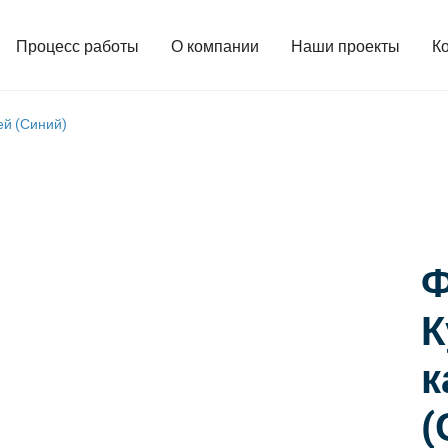
Процесс работы
О компании
Наши проекты
К
ей (Синий)
Ф
К
к
(