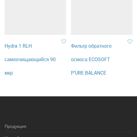
Hydra 1 RLH
Фильтр обратного
самоочищающийся 90
осмоса ECOSOFT
мкр
P’URE BALANCE
Продукция