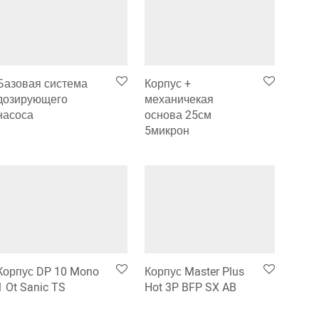
Базовая система
Корпус +
дозирующего
механичекая
насоса
основа 25см
5микрон
Корпус DP 10 Mono
Корпус Master Plus
1 Ot Sanic TS
Hot 3P BFP SX AB