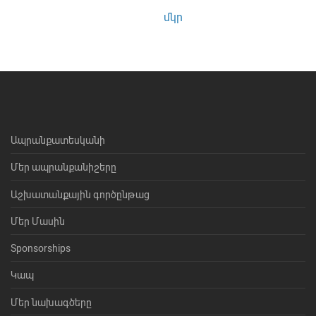
մկր
Ապրանքատեսկանի
Մեր ապրանքանիշերը
Աշխատանքային գործընթաց
Մեր Մասին
Sponsorships
Կապ
Մեր նախագծերը