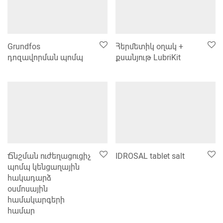
Grundfos
Հերմետիկ օղակ +
դոզավորման պոմպ
քսանյութ LubriKit
Ճնշման ուժեղացուցիչ
IDROSAL tablet salt
պոմպ կենցաղային
հակադարձ
օսմոսային
համակարգերի
համար