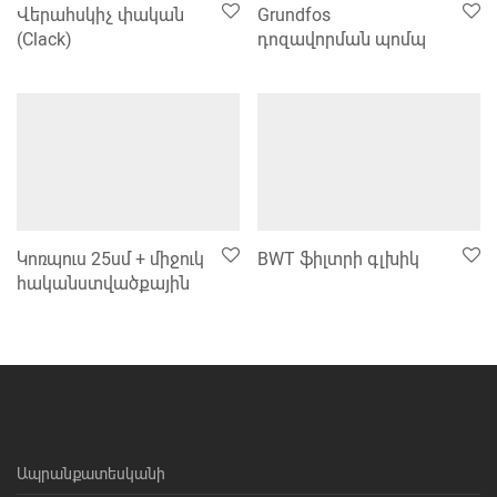
Վերահսկիչ փական
Grundfos
(Clack)
դոզավորման պոմպ
Կոռպուս 25սմ + միջուկ
BWT ֆիլտրի գլխիկ
հականստվածքային
Ապրանքատեսկանի