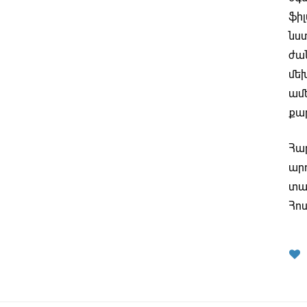
ֆիլ
նստ
ժան
մե
ամ
քար
Հա
ար
տար
Հոս