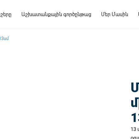
շերը
Աշխատանքային գործընթաց
Մեր Մասին
13սմ
մ
1
13
օգ