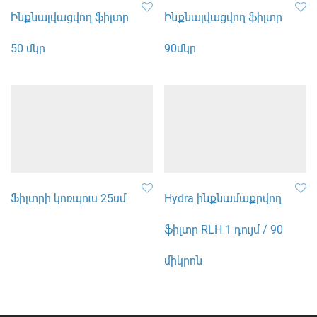
Ինքնալվացվող ֆիլտր
Ինքնալվացվող ֆիլտր
50 մկր
90մկր
Ֆիլտրի կոռպուս 25սմ
Hydra ինքնամաքրվող
ֆիլտր RLH 1 դույմ / 90
միկրոն