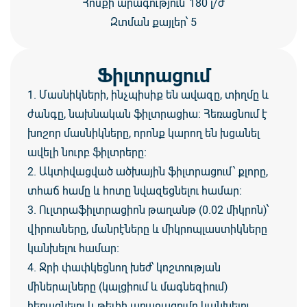
Հոսքի արագություն՝ 180 լ/ժ
Զտման քայլեր՝ 5
Ֆիլտրացում
1. Մասնիկների, ինչպիսիք են ավազը, տիղմը և
ժանգը, նախնական ֆիլտրացիա։ Հեռացնում է
խոշոր մասնիկները, որոնք կարող են խցանել
ավելի նուրբ ֆիլտրերը։
2. Ակտիվացված ածխային ֆիլտրացում՝ քլորը,
տհաճ համը և հոտը նվազեցնելու համար։
3. Ուլտրաֆիլտրացիոն թաղանթ (0.02 միկրոն)՝
վիրուսները, մանրէները և միկրոպլաստիկները
կանխելու համար։
4. Ջրի փափկեցնող խեժ՝ կոշտության
միներալները (կալցիում և մագնեզիում)
հեռացնելու և թեփի առաջացումը կանխելու