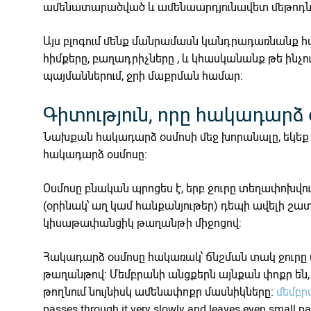
ամենատարածված և ամենաարդյունավետ մեթոդնե
Այս բլոգում մենք մանրամասն կանդրադառնանք 
հիմքերը, բաղադրիչները , և կհասկանանք թե ինչու
պայմաններում, ջրի մաքրման համար:
Գիտություն, որը հակադարձ 
Նախքան հակադարձ օսմոսի մեջ խորանալը, եկեք հ
հակադարձ օսմոսը:
Օսմոսը բնական պրոցես է, երբ ջուրը տեղափոխվում
(օրինակ՝ աղ կամ հանքանյութեր) դեպի ավելի շա
կիսաթափանցիկ թաղանթի միջոցով:
Հակադարձ օսմոսը հակառակ՝ ճնշման տակ ջուր
թաղանթով: Մեմբրանի անցքերն այնքան փոքր են, 
թողնում նույնիսկ ամենափոքր մասնիկները։
մեմբր
passes through it very slowly and leaves even small par